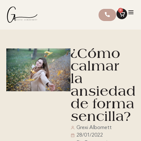
0
¿Cómo
calmar
la
ansiedad
de forma
sencilla?
Grexi Albornett
28/01/2022